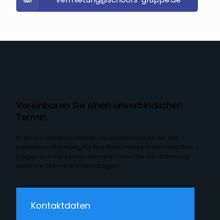
Vereinbaren Sie einen unverbindlichen
Termin.
In einem unverbindlichen Gespräch können wir die
passende Wohnung für Ihre Bedürfnisse finden und Ihre
Fragen in Ruhe klären. Gerne können Sie die Wohnung
auch vor Ort mit uns besichtigen.
Kontaktdaten