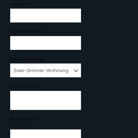
E-Mail
*
Telefonnummer
*
Wohnungsgröße
Ihre Nachricht
Bestätigung
*
14
*
10
=