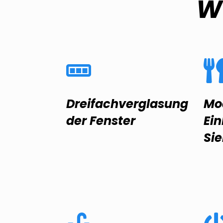
W
Dreifachverglasung
Mo
der Fenster
Ei
Si