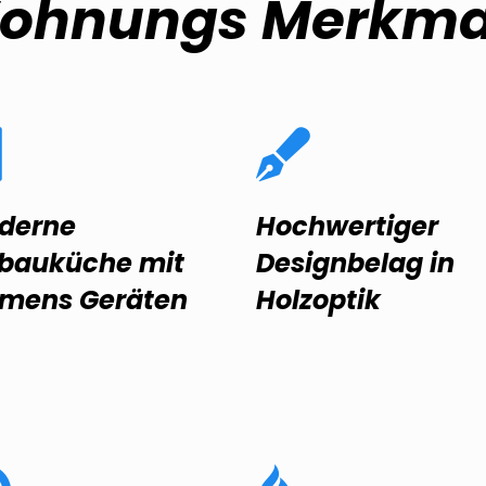
ohnungs
Merkma
derne
Hochwertiger
nbauküche mit
Designbelag in
emens Geräten
Holzoptik