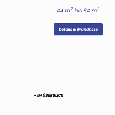
2
2
44 m
bis 84 m
Details & Grundrisse
- IM ÜBERBLICK