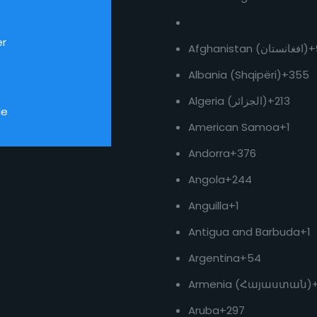
er
Afghanistan (‫افغانستان‬‎)
+
Albania (Shqipëri)
+355
Algeria (‫الجزائر‬‎)
+213
de
American Samoa
+1
Andorra
+376
Angola
+244
Anguilla
+1
Antigua and Barbuda
+1
Argentina
+54
Armenia (Հայաստան)
Aruba
+297