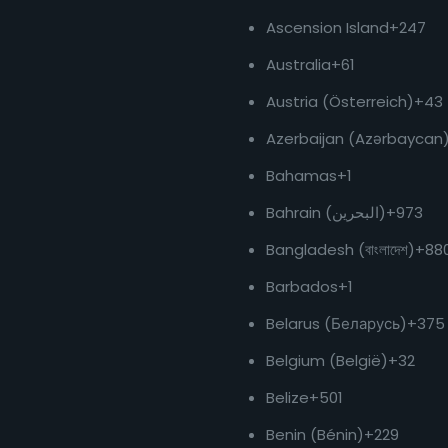
Ascension Island
+247
Australia
+61
Austria (Österreich)
+43
Azerbaijan (Azərbaycan
Bahamas
+1
Bahrain (‫البحرين‬‎)
+973
Bangladesh (বাংলাদেশ)
+88
Barbados
+1
Belarus (Беларусь)
+375
Belgium (België)
+32
Belize
+501
Benin (Bénin)
+229