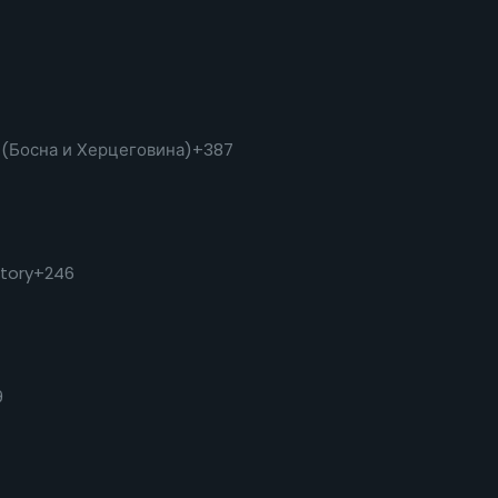
 (Босна и Херцеговина)
+387
itory
+246
9