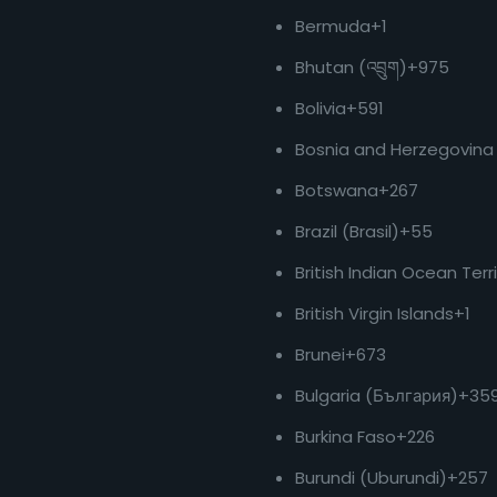
Bermuda
+1
Bhutan (འབྲུག)
+975
Bolivia
+591
Bosnia and Herzegovina
Botswana
+267
Brazil (Brasil)
+55
British Indian Ocean Terr
British Virgin Islands
+1
Brunei
+673
Bulgaria (България)
+35
Burkina Faso
+226
Burundi (Uburundi)
+257