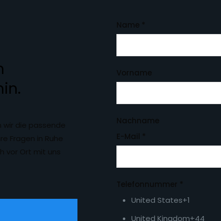
Name
*
n
Vorname
in.
Nachname
 wir die passende
E-Mail
*
hre Fragen in Ruhe
h vor Ort mit uns
Telefonnummer
*
United States
+1
United Kingdom
+44