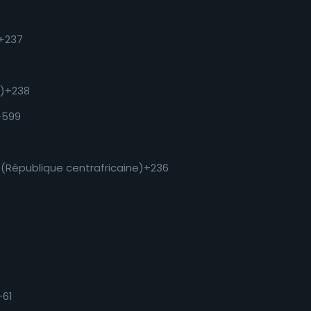
+237
)
+238
+599
 (République centrafricaine)
+236
+61