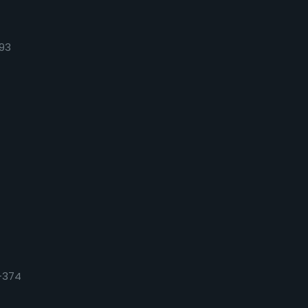
93
+374