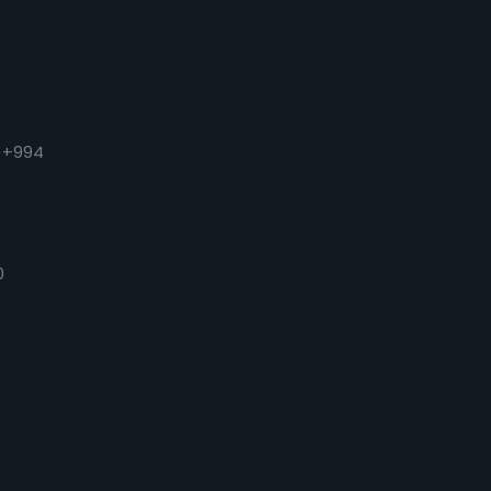
)
+994
0