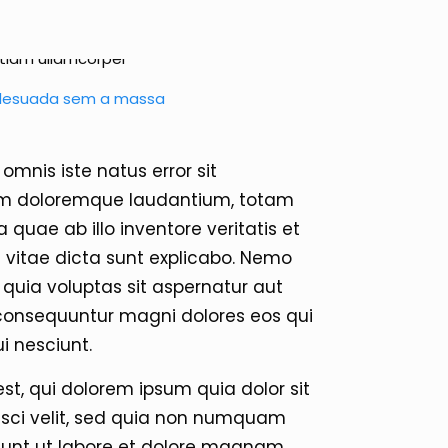
lesuada sem a massa
omnis iste natus error sit
m doloremque laudantium, totam
quae ab illo inventore veritatis et
 vitae dicta sunt explicabo. Nemo
uia voluptas sit aspernatur aut
a consequuntur magni dolores eos qui
i nesciunt.
t, qui dolorem ipsum quia dolor sit
isci velit, sed quia non numquam
dunt ut labore et dolore magnam