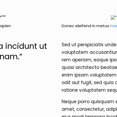
 sapien
Donec eleifend in metus
ma
 incidunt ut
Sed ut perspiciatis unde 
voluptatem accusantiu
gnam.”
rem aperiam, eaque ipsa 
quasi architecto beatae
enim ipsam voluptatem q
odit aut fugit, sed qui
ratione voluptatem sequ
Neque porro quisquam es
amet, consectetur, adip
eius modi tempora inci