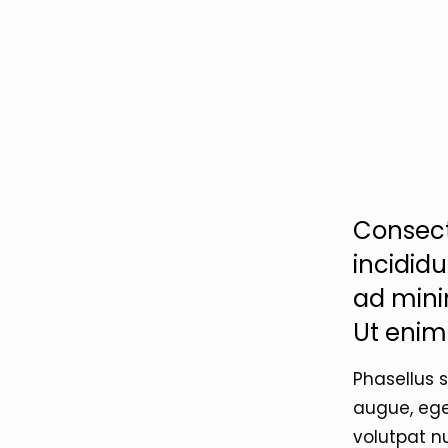
Consect
incidid
ad mini
Ut enim
Phasellus 
augue, eges
volutpat n