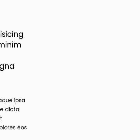
isicing
 minim
agna
aque ipsa
ae dicta
t
olores eos