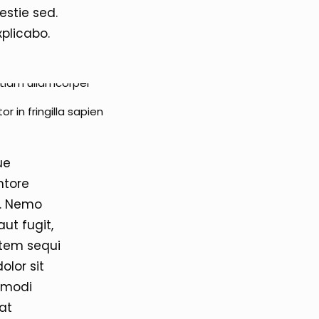
lestie sed.
xplicabo.
or in fringilla sapien
ue
ntore
o. Nemo
ut fugit,
atem sequi
olor sit
s modi
at