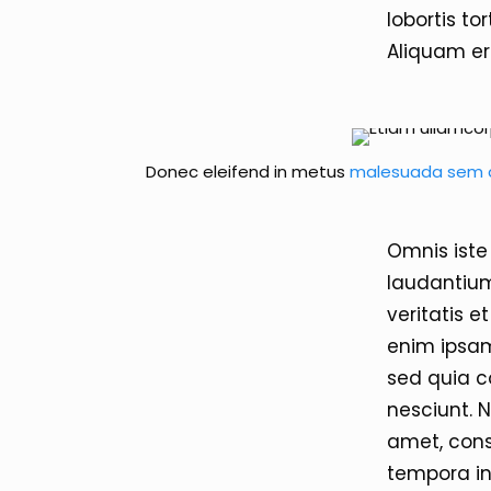
lobortis to
Aliquam er
Donec eleifend in metus
malesuada sem 
Omnis iste
laudantium
veritatis 
enim ipsam
sed quia c
nesciunt. 
amet, cons
tempora i