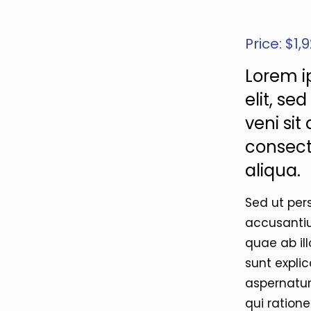
Price: $1
Lorem i
elit, s
veni si
consect
aliqua.
Sed ut per
accusanti
quae ab ill
sunt expli
aspernatur
qui ration