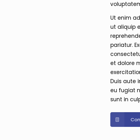
voluptate
Ut enim ad
ut aliquip
reprehender
pariatur. 
consectetu
et dolore 
exercitati
Duis aute i
eu fugiat 
sunt in cul
Con