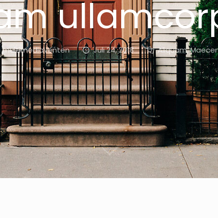
iam ullamcor
multimediaventen
Juli 24, 2018
Aliquam
,
Maece