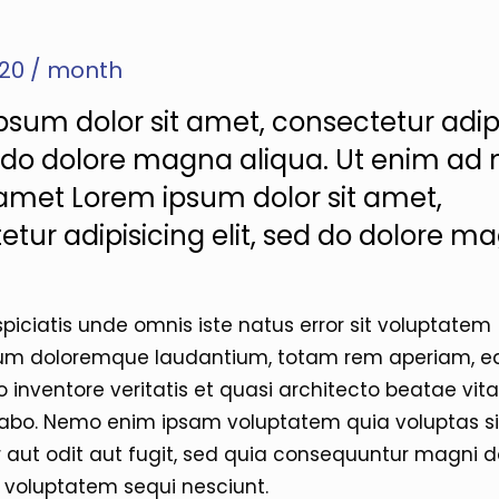
,920 / month
psum dolor sit amet, consectetur adip
ed do dolore magna aliqua. Ut enim ad
t amet Lorem ipsum dolor sit amet,
etur adipisicing elit, sed do dolore m
spiciatis unde omnis iste natus error sit voluptatem
um doloremque laudantium, totam rem aperiam, e
o inventore veritatis et quasi architecto beatae vit
cabo. Nemo enim ipsam voluptatem quia voluptas si
 aut odit aut fugit, sed quia consequuntur magni d
e voluptatem sequi nesciunt.