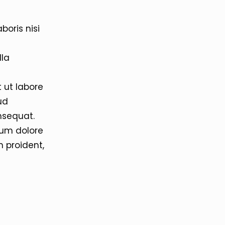
boris nisi
lla
 ut labore
ud
nsequat.
llum dolore
n proident,