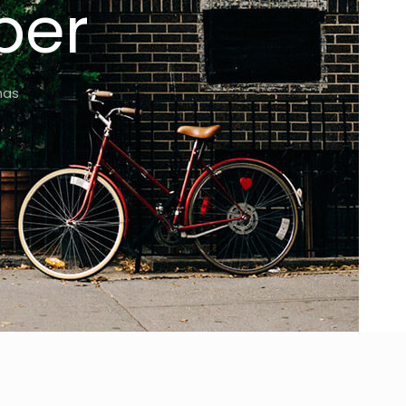
per
nas