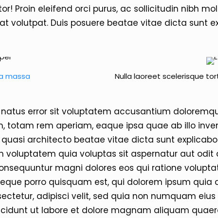
rtor! Proin eleifend orci purus, ac sollicitudin nibh mo
at volutpat. Duis posuere beatae vitae dicta sunt e
a massa
Nulla laoreet scelerisque tort
 natus error sit voluptatem accusantium doloremq
, totam rem aperiam, eaque ipsa quae ab illo inve
et quasi architecto beatae vitae dicta sunt explicab
 voluptatem quia voluptas sit aspernatur aut odit a
onsequuntur magni dolores eos qui ratione volupt
Neque porro quisquam est, qui dolorem ipsum quia d
ectetur, adipisci velit, sed quia non numquam eiu
ncidunt ut labore et dolore magnam aliquam quaer